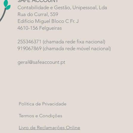
SAFE ACCOUNT
Contabilidade e Gestão, Unipessoal, Lda
Rua do Curral, 559
Edifício Miguel Bloco C Fr.
J
4610-156 Felgueiras
255346371 (chamada rede fixa nacional)
919067869 (chamada rede móvel naciona
l)
geral@safea
c
count.pt
Política de Privacidade
Termos e Condições
Livro de Reclamações Online