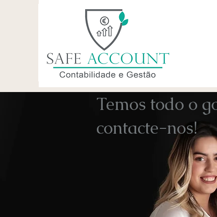
Temos todo o g
contacte-nos!